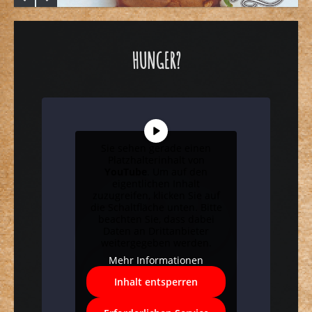
HUNGER?
Sie sehen gerade einen
Platzhalterinhalt von
YouTube
. Um auf den
eigentlichen Inhalt
zuzugreifen, klicken Sie auf
die Schaltfläche unten. Bitte
beachten Sie, dass dabei
Daten an Drittanbieter
weitergegeben werden.
Mehr Informationen
Inhalt entsperren