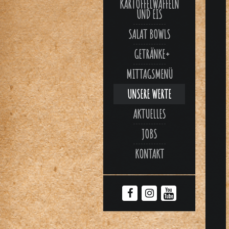
ARTOFFELWAFFELN U
ND EIS
SALAT BOWLS
GETRÄNKE
MITTAGSMENÜ
UNSERE WERTE
AKTUELLES
JOBS
KONTAKT