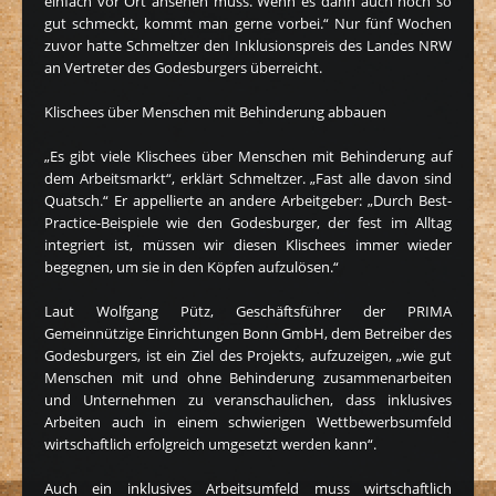
einfach vor Ort ansehen muss. Wenn es dann auch noch so
gut schmeckt, kommt man gerne vorbei.“ Nur fünf Wochen
zuvor hatte Schmeltzer den Inklusionspreis des Landes NRW
an Vertreter des Godesburgers überreicht.
Klischees über Menschen mit Behinderung abbauen
„Es gibt viele Klischees über Menschen mit Behinderung auf
dem Arbeitsmarkt“, erklärt Schmeltzer. „Fast alle davon sind
Quatsch.“ Er appellierte an andere Arbeitgeber: „Durch Best-
Practice-Beispiele wie den Godesburger, der fest im Alltag
integriert ist, müssen wir diesen Klischees immer wieder
begegnen, um sie in den Köpfen aufzulösen.“
Laut Wolfgang Pütz, Geschäftsführer der PRIMA
Gemeinnützige Einrichtungen Bonn GmbH, dem Betreiber des
Godesburgers, ist ein Ziel des Projekts, aufzuzeigen, „wie gut
Menschen mit und ohne Behinderung zusammenarbeiten
und Unternehmen zu veranschaulichen, dass inklusives
Arbeiten auch in einem schwierigen Wettbewerbsumfeld
wirtschaftlich erfolgreich umgesetzt werden kann“.
Auch ein inklusives Arbeitsumfeld muss wirtschaftlich