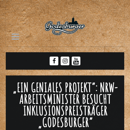
„EIN GENIALES PROJEKT“: NRW-
ARBEITSMINISTER BESUCHT
INKLUSIONSPREISTRÄGER
„GODESBURGER“