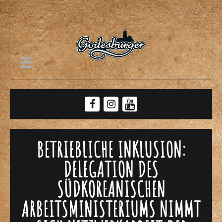
BETRIEBLICHE INKLUSION:
DELEGATION DES
SÜDKOREANISCHEN
ARBEITSMINISTERIUMS NIMMT