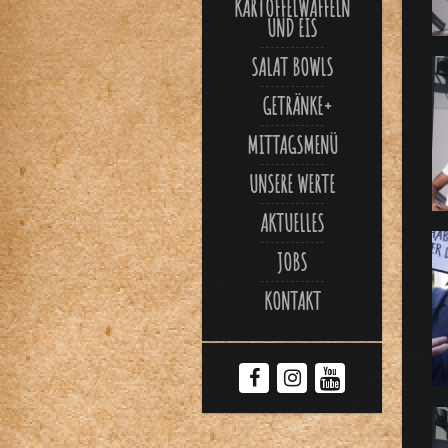
ARTOFFELWAFFELN U
ND EIS
SALAT BOWLS
GETRÄNKE
MITTAGSMENÜ
UNSERE WERTE
AKTUELLES
JOBS
KONTAKT