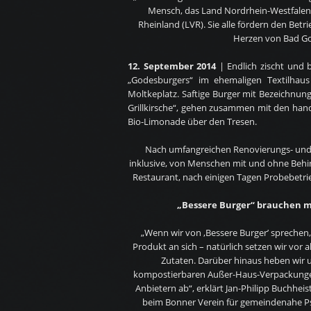
Mensch, das Land Nordrhein-Westfale
Rheinland (LVR). Sie alle fördern den Betr
Herzen von Bad G
12. September 2014
|
Endlich zischt und b
„Godesburgers“ im ehemaligen Textilhau
Moltkeplatz. Saftige Burger mit Bezeichnung
Grillkirsche“, gehen zusammen mit den ha
Bio-Limonade über den Tresen.
Nach umfangreichen Renovierungs- und
inklusive, von Menschen mit und ohne Behi
Restaurant, nach einigen Tagen Probebetrieb
„Bessere Burger“ brauchen m
„Wenn wir von ‚Bessere Burger’ sprechen,
Produkt an sich – natürlich setzen wir vor 
Zutaten. Darüber hinaus heben wir u
kompostierbaren Außer-Haus-Verpackunge
Anbietern ab“, erklärt Jan-Philipp Buchheist
beim Bonner Verein für gemeindenahe Psy