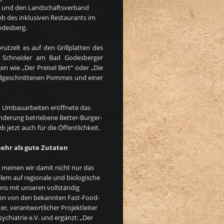
n und den Landschaftsverband
ieb des inklusiven Restaurants im
odesberg.
rutzelt es auf den Grillplatten des
s Schneider am Bad Godesberger
en wie „Der Preisel Bert“ oder „Die
ndgeschnittenen Pommes und einer
 Umbauarbeiten eröffnete das
nderung betriebene Better-Burger-
 jetzt auch für die Öffentlichkeit.
ehr als gute Zutaten
 meinen wir damit nicht nur das
allem auf regionale und biologische
ns mit unseren vollständig
n von den bekannten Fast-Food-
er, verantwortlicher Projektleiter
chiatrie e.V. und ergänzt: „Der