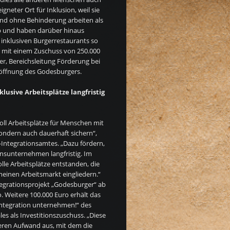
gneter Ort für Inklusion, weil sie
nd ohne Behinderung arbeiten als
b und haben darüber hinaus
inklusiven Burgerrestaurants so
se mit einem Zuschuss von 250.000
fer, Bereichsleitung Förderung bei
röffnung des Godesburgers.
lusive Arbeitsplätze langfristig
oll Arbeitsplätze für Menschen mit
ondern auch dauerhaft sichern“,
R-Integrationsamtes. „Dazu fördern,
onsunternehmen langfristig. Im
lle Arbeitsplätze entstanden, die
inen Arbeitsmarkt eingliedern.“
tegrationsprojekt „Godesburger“ ab
o. Weitere 100.000 Euro erhält das
Integration unternehmen!“ des
les als Investitionszuschuss. „Diese
ren Aufwand aus, mit dem die