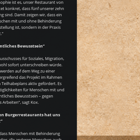
ophie ist es, unser Restaurant von
tet konkret, dass fünf unserer zehn
 sind. Damit zeigen wir, dass ein
nschen mit und ohne Behinderung
ellung ist, sondern in der Praxis
.“
entliches Bewusstsein“
usschusses für Soziales, Migration,
hl sofort unterschreiben würde.
m werden auf dem Weg zu einer
bergreifend das Projekt im Rahmen
Teilhabeplans aktiv gefördert. Es
möglichkeiten für Menschen mit und
tliches Bewusstsein – gegen
 Arbeiten“, sagt Kox.
en Burgerrestaurants hat uns
t“
, dass Menschen mit Behinderung
o dies alle anderen Menschen auch