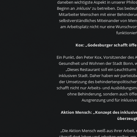
daneben wichtigste Aspekt in unserer Philos
Beginn an ‚inklusiv’ zu betreiben. Das bedeu
Mitarbeiter Menschen mit einer Behinderung
selbstverständliches Miteinander von Me
am Arbeitsplatz nicht nur eine Wunschvorst
funktioniert
Kox: „Godesburger schafft öff
Ein Punkt, den Peter Kox, Vorsitzender des A
Gesundheit und Wohnen der Stadt Bonn, wo
„Dieses Restaurant soll ein Leuchttur
inklusiven Stadt. Daher haben wir parteiü
der Umsetzung des behindertenpolitischen 
schafft nicht nur Arbeits- und Ausbildungs
ohne Behinderung, sondern auch öffen
Ausgrenzung und für inklusives
Aktion Mensch: „Konzept des inklusiv
überzeug
„Die Aktion Mensch weiß aus ihrer Arbeit
überall dort leben und arbeiten wollen, w