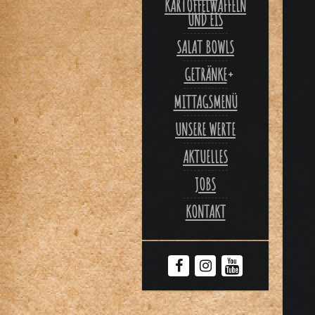
ARTOFFELWAFFELN U
ND EIS
SALAT BOWLS
GETRÄNKE
MITTAGSMENÜ
UNSERE WERTE
AKTUELLES
JOBS
KONTAKT