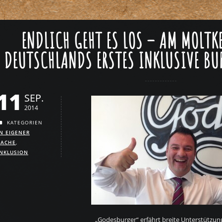
ENDLICH GEHT ES LOS – AM MOLTK
DEUTSCHLANDS ERSTES INKLUSIVE BU
11
SEP.
2014
KATEGORIEN
IN EIGENER
SACHE
,
INKLUSION
„Godesburger“ erfährt breite Unterstützung