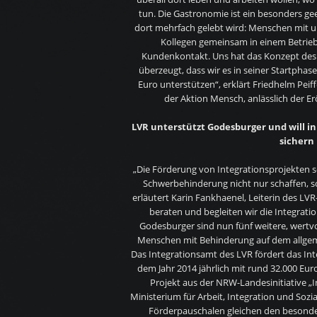
tun. Die Gastronomie ist ein besonders geei
dort mehrfach gelebt wird: Menschen mit u
Kollegen gemeinsam in einem Betrie
Kundenkontakt. Uns hat das Konzept des 
überzeugt, dass wir es in seiner Startpha
Euro unterstützen“, erklärt Friedhelm Peif
der Aktion Mensch, anlässlich der E
LVR unterstützt Godesburger und will ink
sichern
„Die Förderung von Integrationsprojekten s
Schwerbehinderung nicht nur schaffen, s
erläutert Karin Fankhaenel, Leiterin des LV
beraten und begleiten wir die Integrati
Godesburger sind nun fünf weitere, wertvo
Menschen mit Behinderung auf dem allgeme
Das Integrationsamt des LVR fördert das In
dem Jahr 2014 jährlich mit rund 32.000 Eur
Projekt aus der NRW-Landesinitiative „
Ministerium für Arbeit, Integration und Sozia
Förderpauschalen gleichen den besonde