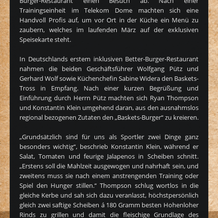
Burger-Restaurant einen Besuch ab. Nach einer
Trainingseinheit im Telekom Dome machten sich eine
Handvoll Profis auf, um vor Ort in der Küche ein Menü zu
zaubern, welches im laufenden März auf der exklusiven
Speisekarte steht.
In Deutschlands erstem inklusiven Better-Burger-Restaurant
nahmen die beiden Geschäftsführer Wolfgang Pütz und
Gerhard Wolf sowie Küchenchefin Sabine Widera den Baskets-
Tross in Empfang. Nach einer kurzen Begrüßung und
Einführung durch Herrn Pütz machten sich Ryan Thompson
und Konstantin Klein umgehend daran, aus den ausnahmslos
regional bezogenen Zutaten den „Baskets-Burger“ zu kreieren.
„Grundsätzlich sind für uns als Sportler zwei Dinge ganz
besonders wichtig“, beschrieb Konstantin Klein, während er
Salat, Tomaten und feurige Jalapenos in Scheiben schnitt.
„Erstens soll die Mahlzeit ausgewogen und nahrhaft sein, und
zweitens muss sie nach einem anstrengenden Training oder
Spiel den Hunger stillen.“ Thompson schlug wortlos in die
gleiche Kerbe und sah sich dazu veranlasst, höchstpersönlich
gleich zwei saftige Scheiben á 180 Gramm besten Hohenloher
Rinds zu grillen und damit die fleischige Grundlage des