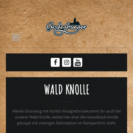
WALD KNOLLE
Allerlei Grünzeug mit Kürbis Vinaigrette bekommt ihr auch bei
unserer Wald Knolle, wobei hier eher die Hasselback Knolle
getoppt mit cremigen Rahmpilzen im Rampenlicht steht.