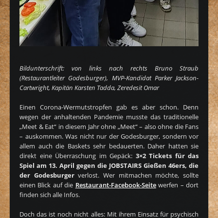
Bildunterschrift: von links nach rechts Bruno Straub
(Restaurantleiter Godesburger), MVP-Kandidat Parker Jackson-
Cartwright, Kapitän Karsten Tadda, Zeredesit Omar
Einen Corona-Wermutstropfen gab es aber schon. Denn
wegen der anhaltenden Pandemie musste das traditionelle
„Meet & Eat“ in diesem Jahr ohne „Meet“ – also ohne die Fans
– auskommen. Was nicht nur der Godesburger, sondern vor
allem auch die Baskets sehr bedauerten. Daher hatten sie
direkt eine Überraschung im Gepäck:
3×2 Tickets für das
Spiel am 13. April gegen die JOBSTAIRS Gießen 46ers, die
der Godesburger
verlost. Wer mitmachen möchte, sollte
einen Blick auf die
Restaurant-Facebook-Seite
werfen – dort
finden sich alle Infos.
Doch das ist noch nicht alles: Mit ihrem Einsatz für psychisch