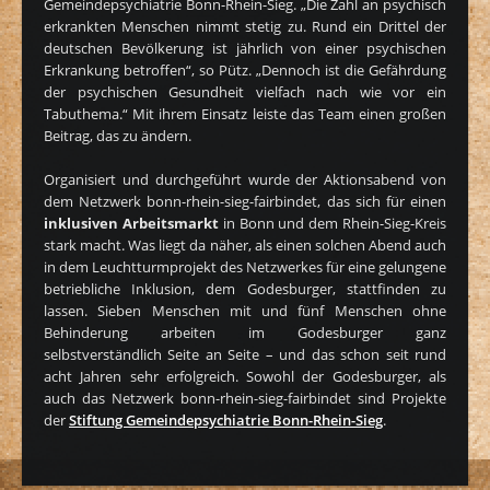
Gemeindepsychiatrie Bonn-Rhein-Sieg. „Die Zahl an psychisch
erkrankten Menschen nimmt stetig zu. Rund ein Drittel der
deutschen Bevölkerung ist jährlich von einer psychischen
Erkrankung betroffen“, so Pütz. „Dennoch ist die Gefährdung
der psychischen Gesundheit vielfach nach wie vor ein
Tabuthema.“ Mit ihrem Einsatz leiste das Team einen großen
Beitrag, das zu ändern.
Organisiert und durchgeführt wurde der Aktionsabend von
dem Netzwerk bonn-rhein-sieg-fairbindet, das sich für einen
inklusiven Arbeitsmarkt
in Bonn und dem Rhein-Sieg-Kreis
stark macht. Was liegt da näher, als einen solchen Abend auch
in dem Leuchtturmprojekt des Netzwerkes für eine gelungene
betriebliche Inklusion, dem Godesburger, stattfinden zu
lassen. Sieben Menschen mit und fünf Menschen ohne
Behinderung arbeiten im Godesburger ganz
selbstverständlich Seite an Seite – und das schon seit rund
acht Jahren sehr erfolgreich. Sowohl der Godesburger, als
auch das Netzwerk bonn-rhein-sieg-fairbindet sind Projekte
der
Stiftung Gemeindepsychiatrie Bonn-Rhein-Sieg
.