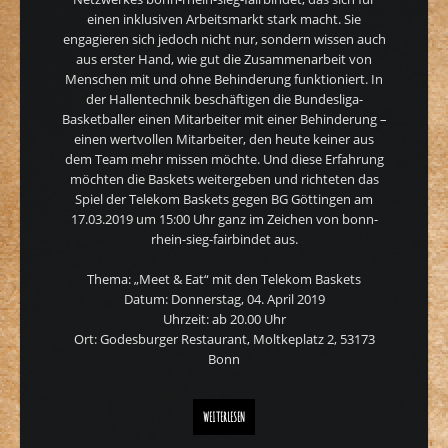
einen inklusiven Arbeitsmarkt stark macht. Sie
engagieren sich jedoch nicht nur, sondern wissen auch
aus erster Hand, wie gut die Zusammenarbeit von
Menschen mit und ohne Behinderung funktioniert. In
der Hallentechnik beschäftigen die Bundesliga-
Basketballer einen Mitarbeiter mit einer Behinderung –
einen wertvollen Mitarbeiter, den heute keiner aus
dem Team mehr missen möchte. Und diese Erfahrung
möchten die Baskets weitergeben und richteten das
Spiel der Telekom Baskets gegen BG Göttingen am
17.03.2019 um 15:00 Uhr ganz im Zeichen von bonn-
rhein-sieg-fairbindet aus.
Thema: „Meet & Eat“ mit den Telekom Baskets
Datum: Donnerstag, 04. April 2019
Uhrzeit: ab 20.00 Uhr
Ort: Godesburger Restaurant, Moltkeplatz 2, 53173
Bonn
AM 04. APRIL: „MEET & EAT“ MIT DEN TELEKOM BASKETS IM
WEITERLESEN