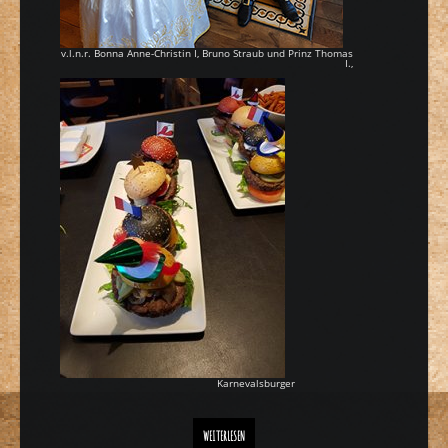
v.l.n.r. Bonna Anne-Christin I, Bruno Straub und Prinz Thomas
I.,
Karnevalsburger
BONNER PRINZENPAAR ZU GAST IM GODESBURGER
WEITERLESEN