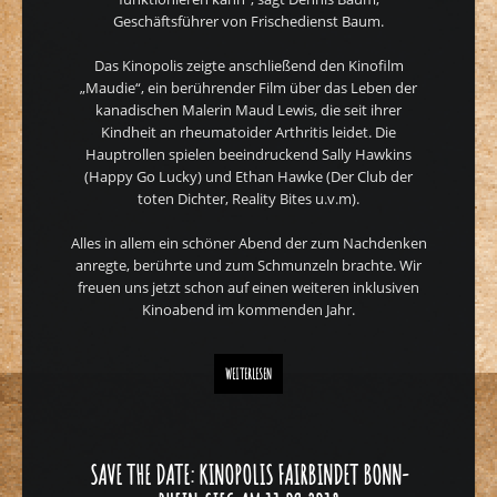
Geschäftsführer von Frischedienst Baum.
Das Kinopolis zeigte anschließend den Kinofilm
„Maudie“, ein berührender Film über das Leben der
kanadischen Malerin Maud Lewis, die seit ihrer
Kindheit an rheumatoider Arthritis leidet. Die
Hauptrollen spielen beeindruckend Sally Hawkins
(Happy Go Lucky) und Ethan Hawke (Der Club der
toten Dichter, Reality Bites u.v.m).
Alles in allem ein schöner Abend der zum Nachdenken
anregte, berührte und zum Schmunzeln brachte. Wir
freuen uns jetzt schon auf einen weiteren inklusiven
Kinoabend im kommenden Jahr.
VERANSTALTUNG „KINOPOLIS FAIRBINDET BONN-RHEIN-SIEG
WEITERLESEN
SAVE THE DATE: KINOPOLIS FAIRBINDET BONN-