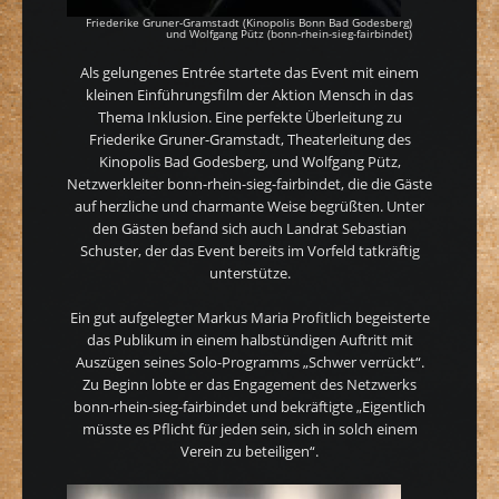
Friederike Gruner-Gramstadt (Kinopolis Bonn Bad Godesberg)
und Wolfgang Pütz (bonn-rhein-sieg-fairbindet)
Als gelungenes Entrée startete das Event mit einem
kleinen Einführungsfilm der Aktion Mensch in das
Thema Inklusion. Eine perfekte Überleitung zu
Friederike Gruner-Gramstadt, Theaterleitung des
Kinopolis Bad Godesberg, und Wolfgang Pütz,
Netzwerkleiter bonn-rhein-sieg-fairbindet, die die Gäste
auf herzliche und charmante Weise begrüßten. Unter
den Gästen befand sich auch Landrat Sebastian
Schuster, der das Event bereits im Vorfeld tatkräftig
unterstütze.
Ein gut aufgelegter Markus Maria Profitlich begeisterte
das Publikum in einem halbstündigen Auftritt mit
Auszügen seines Solo-Programms „Schwer verrückt“.
Zu Beginn lobte er das Engagement des Netzwerks
bonn-rhein-sieg-fairbindet und bekräftigte „Eigentlich
müsste es Pflicht für jeden sein, sich in solch einem
Verein zu beteiligen“.