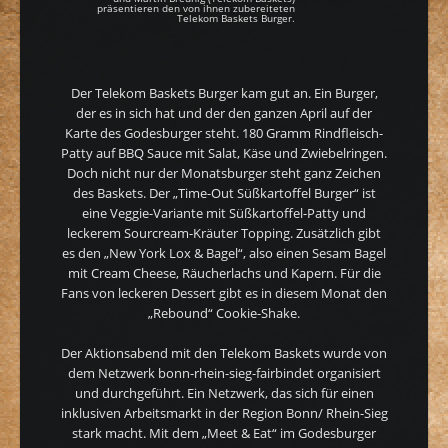
präsentieren den von ihnen zubereiteten
Telekom Baskets Burger.
Der Telekom Baskets Burger kam gut an. Ein Burger,
der es in sich hat und der den ganzen April auf der
Karte des Godesburger steht. 180 Gramm Rindfleisch-
Patty auf BBQ Sauce mit Salat, Käse und Zwiebelringen.
Doch nicht nur der Monatsburger steht ganz Zeichen
des Baskets. Der „Time-Out Süßkartoffel Burger“ ist
eine Veggie-Variante mit Süßkartoffel-Patty und
leckerem Sourcream-Kräuter Topping. Zusätzlich gibt
es den „New York Lox & Bagel“, also einen Sesam Bagel
mit Cream Cheese, Räucherlachs und Kapern. Für die
Fans von leckeren Dessert gibt es in diesem Monat den
„Rebound“ Cookie-Shake.
Der Aktionsabend mit den Telekom Baskets wurde von
dem Netzwerk bonn-rhein-sieg-fairbindet organisiert
und durchgeführt. Ein Netzwerk, das sich für einen
inklusiven Arbeitsmarkt in der Region Bonn/ Rhein-Sieg
stark macht. Mit dem „Meet & Eat“ im Godesburger