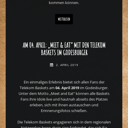
kommen können.
BUNDESLIGATEAM TELEKOM BASKETS GUT GELAUNT AM GODE
WEITERLESEN
AM 04. APRIL: „MEET & EAT“ MIT DEN TELEKOM
BASKETS IM GODESBURGER
2. APRIL 2019
Ein einmaliges Erlebnis bietet sich allen Fans der
Telekom Baskets am
04. April 2019
im Godesburger.
Unter dem Motto „Meet and Eat“ können alle Baskets
Fans ihre Idole live und hautnah abseits des Platzes
erleben, sich mit ihnen austauschen und
Erinnerungsfotos schießen.
Die Telekom Baskets engagieren sich in dem regionalen
Netzwerkes bonn-rhein-sieg-fairbindet, das sich für