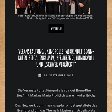
Foto: Kuratorium und Vorstand der Stiftung (nicht mit auf dem
Bild ist Mitglied des Stiftungsvorstandes Gerhard Wolf)
BONNER VEREIN FÜR GEMEINDENAHE PSYCHIATRIE ERRICHTET
WEITERLESEN
VERANSTALTUNG „KINOPOLIS FAIRBINDET BONN-
RHEIN-SIEG“: INKLUSIV, BERÜHREND, HUMORVOLL
UND „SCHWER VERRÜCKT“
18. SEPTEMBER 2018
Die Veranstaltung „Kinopolis fairbindet Bonn-Rhein-
Sieg“ mit Markus Maria Profitlich war ein voller Erfolg.
Das Netzwerk bonn-rhein-sieg-fairbindet gestaltete das
Event rund um das Thema Inklusion am Arbeitsplatz