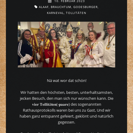
10. FEBRUAR 2023
ALAAF
,
BRAUCHTUM
,
GODESBURGER
,
KARNEVAL
,
TOLLITÄTEN
Nä wat wor dat schön!
Wir hatten den höchsten, besten, unterhaltsamsten,
jecken Besuch, den man sich nur wünschen kann. Die
𝐯𝐢𝐞𝐫 𝐓𝐨𝐥𝐥𝐢𝐭ä𝐭𝐞𝐧(-𝐩𝐚𝐚𝐫𝐞) des sogenannten
Rathausprotokolls waren bei uns zu Gast, Und wir
haben ganz entspannt gefeiert, geklönt und natürlich
gegessen.