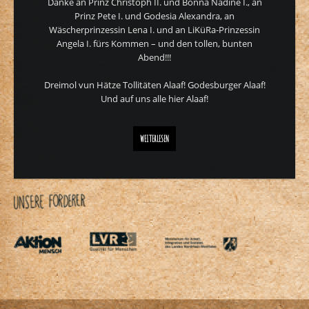
Danke an Prinz Christoph II. und Bonna Nadine I., an
Prinz Pete I. und Godesia Alexandra, an
Wäscherprinzessin Lena I. und an LiKüRa-Prinzessin
Angela I. fürs Kommen – und den tollen, bunten
Abend!!!
Dreimol vun Hätze Tollitäten Alaaf! Godesburger Alaaf!
Und auf uns alle hier Alaaf!
TOLLITÄTEN GEBEN SICH DIE EHRE
WEITERLESEN