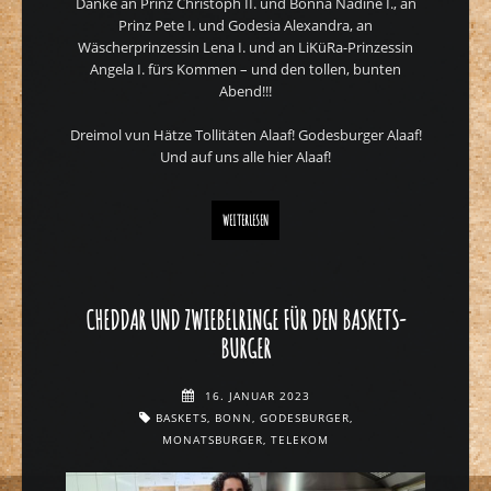
Danke an Prinz Christoph II. und Bonna Nadine I., an
Prinz Pete I. und Godesia Alexandra, an
Wäscherprinzessin Lena I. und an LiKüRa-Prinzessin
Angela I. fürs Kommen – und den tollen, bunten
Abend!!!
Dreimol vun Hätze Tollitäten Alaaf! Godesburger Alaaf!
Und auf uns alle hier Alaaf!
TOLLITÄTEN GEBEN SICH DIE EHRE
WEITERLESEN
CHEDDAR UND ZWIEBELRINGE FÜR DEN BASKETS-
BURGER
16. JANUAR 2023
BASKETS
,
BONN
,
GODESBURGER
,
MONATSBURGER
,
TELEKOM