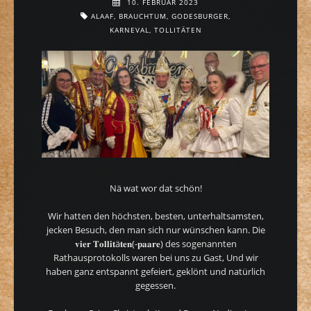
10. FEBRUAR 2023
ALAAF
,
BRAUCHTUM
,
GODESBURGER
,
KARNEVAL
,
TOLLITÄTEN
Nä wat wor dat schön!
Wir hatten den höchsten, besten, unterhaltsamsten,
jecken Besuch, den man sich nur wünschen kann. Die
𝐯𝐢𝐞𝐫 𝐓𝐨𝐥𝐥𝐢𝐭ä𝐭𝐞𝐧(-𝐩𝐚𝐚𝐫𝐞) des sogenannten
Rathausprotokolls waren bei uns zu Gast, Und wir
haben ganz entspannt gefeiert, geklönt und natürlich
gegessen.